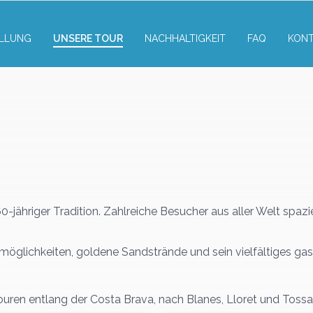
LLUNG
UNSERE TOUR
NACHHALTIGKEIT
FAQ
KON
r 60-jähriger Tradition. Zahlreiche Besucher aus aller Welt spa
fsmöglichkeiten, goldene Sandstrände und sein vielfältiges 
ouren entlang der Costa Brava, nach Blanes, Lloret und Toss