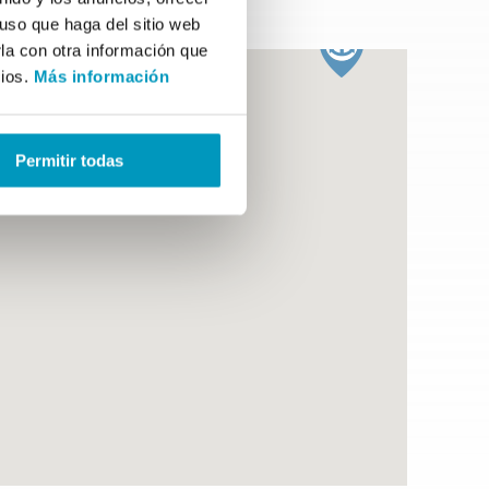
uso que haga del sitio web
la con otra información que
cios.
Más información
Permitir todas