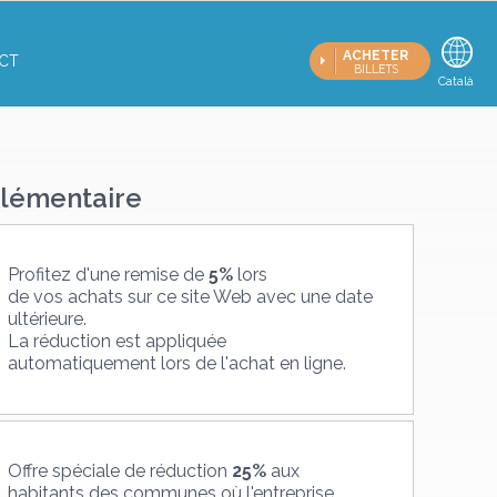
ACHETER
CT
BILLETS
Française
Català
E
lémentaire
Profitez d'une remise de
5%
lors
de vos achats sur ce site Web avec une date
ultérieure.
La réduction est appliquée
automatiquement lors de l'achat en ligne.
Offre spéciale de réduction
25%
aux
habitants des communes où l'entreprise