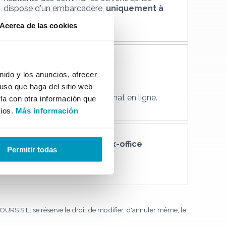
dispose d'un embarcadère,
uniquement à
la billetterie le week-end
.
Acerca de las cookies
Prix spécial
ido y los anuncios, ofrecer
2 adultes + 2 enfants
uso que haga del sitio web
La réduction est appliquée
automatiquement lors de l'achat en ligne.
la con otra información que
cios.
Más información
Achetez
directement au box-office
Permitir todas
avec la carte súper.
+info
URS S.L. se réserve le droit de modifier, d'annuler même, le