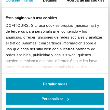
Consentimiento
Detalles
Acerca de las cookies
Esta página web usa cookies
BEWOHNER
DOFITOURS, S.L. usa cookies propias (necesarias) y
-25%
de terceros para personalizar el contenido y los
anuncios, ofrecer funciones de redes sociales y analizar
Sonderrabattangebot
25%
Einwohner der
el tráfico. Además, compartimos información sobre el
Städte, in denen das Unternehmen eine
uso que haga del sitio web con nuestros partners de
Anlegestelle hat,
nur am Wochenende
redes sociales, publicidad y análisis web, quienes
an der Abendkasse
.
pueden combinarla con otra información que les haya
proporcionado o que hayan recopilado a partir del uso
que haya hecho de sus servicios.
Más información
FAMILY PACK
Permitir todas
Sonderpreis
2 Erwachsene + 2 Kinder
Personalizar
Der Rabatt wird automatisch beim
Online-Kauf abgezogen.