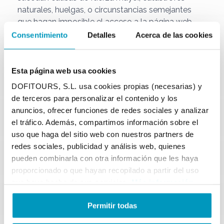
naturales, huelgas, o circunstancias semejantes
que hagan imposible el acceso a la página web.
Consentimiento
Detalles
Acerca de las cookies
DOFITOURS, S.L.
no otorga ninguna garantía ni se
hace responsable, en ningún caso, de los daños y
perjuicios de cualquier naturaleza que puedan salir
Esta página web usa cookies
a colación de la falta de disponibilidad,
DOFITOURS, S.L. usa cookies propias (necesarias) y
mantenimiento y efectivo funcionamiento de la
de terceros para personalizar el contenido y los
web o de sus servicios y contenidos; de la
anuncios, ofrecer funciones de redes sociales y analizar
existencia de virus, programas maliciosos o lesivos
el tráfico. Además, compartimos información sobre el
en los contenidos; del uso ilícito, negligente,
uso que haga del sitio web con nuestros partners de
fraudulento o contrario a este Aviso legal y
redes sociales, publicidad y análisis web, quienes
condiciones de uso; o de la falta de licitud, calidad,
pueden combinarla con otra información que les haya
fiabilidad, utilidad y disponibilidad de los servicios
proporcionado o que hayan recopilado a partir del uso
prestados por terceros y puestos a disposición de
que haya hecho de sus servicios.
Más información
los usuarios en el sitio web.
El prestador no se hace responsable bajo ningún
Permitir todas
concepto de los daños que puedan dimanar del
uso ilegal o indebido de la presente página web.