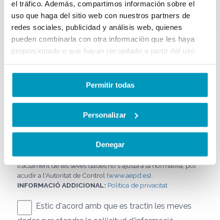
el tráfico. Además, compartimos información sobre el
uso que haga del sitio web con nuestros partners de
Comentaris
redes sociales, publicidad y análisis web, quienes
pueden combinarla con otra información que les haya
proporcionado o que hayan recopilado a partir del uso
que haya hecho de sus servicios.
Más información
Permitir todas
RESPONSABLE TRACTAMENT:
DOFITOURS, S.L.
FINALITAT:
Atendre la sol·licitud de l'usuari.
Personalizar
LEGITIMACIÓ:
Consentiment de l'interessat.
CESSIONS:
No es preveuen cessions, excepte per obligació
legal o requeriment judicial.
Denegar
DRETS:
Accés, rectificació, supressió, oposició, limitació,
portabilitat, revocació del consentiment. Si considera que el
tractament de les seves dades no s'ajusta a la normativa, pot
acudir a l'Autoritat de Control (
www.aepd.es
).
INFORMACIÓ ADDICIONAL:
Política de privacitat
Estic d'acord amb que es tractin les meves