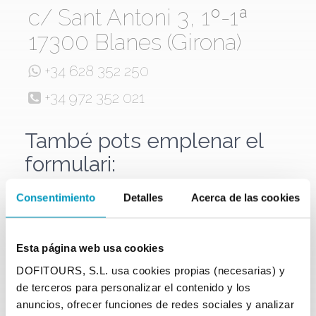
c/ Sant Antoni 3, 1º-1ª
17300 Blanes (Girona)
+34 628 352 250
+34 972 352 021
També pots emplenar el
formulari:
Nom
Consentimiento
Detalles
Acerca de las cookies
A/e
Esta página web usa cookies
DOFITOURS, S.L. usa cookies propias (necesarias) y
de terceros para personalizar el contenido y los
Telèfon
anuncios, ofrecer funciones de redes sociales y analizar