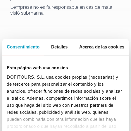
L'empresa no es fa responsable en cas de mala
visió submarina
Hi ha àrea de fumadors
Consentimiento
Detalles
Acerca de las cookies
als nostres vaixells?
Esta página web usa cookies
Està prohibit fumar a tots els espais dels vaixells.
DOFITOURS, S.L. usa cookies propias (necesarias) y
de terceros para personalizar el contenido y los
anuncios, ofrecer funciones de redes sociales y analizar
el tráfico. Además, compartimos información sobre el
Els vaixells són
uso que haga del sitio web con nuestros partners de
accessibles per a
redes sociales, publicidad y análisis web, quienes
pueden combinarla con otra información que les haya
cadires de rodes i els
proporcionado o que hayan recopilado a partir del uso