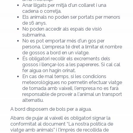
Anar lligats per mitjà d'un collaret i una
cadena o corretja.
Els animals no poden ser portats per menors
de 16 anys.
No poden accedir als espais de visió
submarina.
No es pot emportar més d'un gos per
persona. L'empresa té dret a limitar el nombre
de gossos a bord en un viatge.
És obligatori recollir els excrements dels
gossos i llençar-los a les papereres. Si cal cal
fer aigua on hagin orinat.
En cas de mal temps, si les condicions
meteorològiques no permetin efectuar viatge
de tornada amb vaixell, l'empresa no es farà
responsable de proveir a l'animal un transport
alternatiu.
A bord disposem de bols per a aigua.
Abans de pujar al vaixell és obligatori signar la
conformitat al document “La nostra política de
viatge amb animals” i l'imprès de recollida de