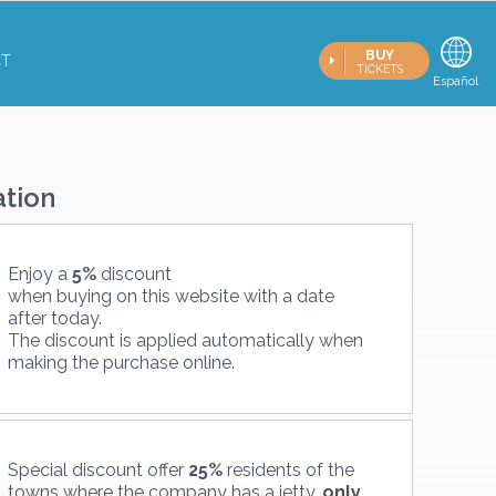
BUY
T
TICKETS
Català
Español
Fr
ation
Enjoy a
5%
discount
when buying on this website with a date
after today.
The discount is applied automatically when
making the purchase online.
Special discount offer
25%
residents of the
towns where the company has a jetty,
only