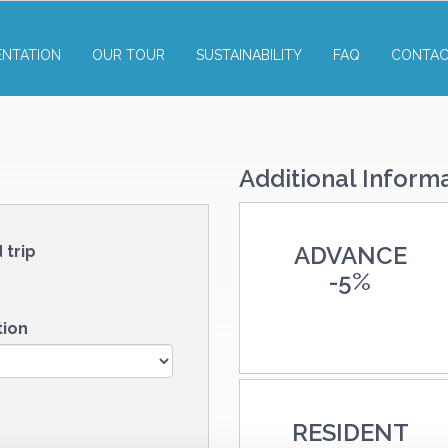
ENTATION
OUR TOUR
SUSTAINABILITY
FAQ
CONTAC
Additional Inform
ADVANCE
 trip
-
5%
tion
RESIDENT