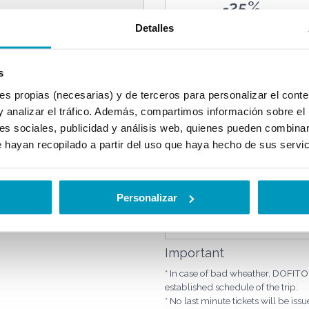
-25%
Detalles
 tour
s
FAMILY
propias (necesarias) y de terceros para personalizar el conten
PACK
y analizar el tráfico. Además, compartimos información sobre el 
es sociales, publicidad y análisis web, quienes pueden combinar
 hayan recopilado a partir del uso que haya hecho de sus servi
Personalizar
Important
* In case of bad wheather, DOFITOU
established schedule of the trip.
* No last minute tickets will be iss