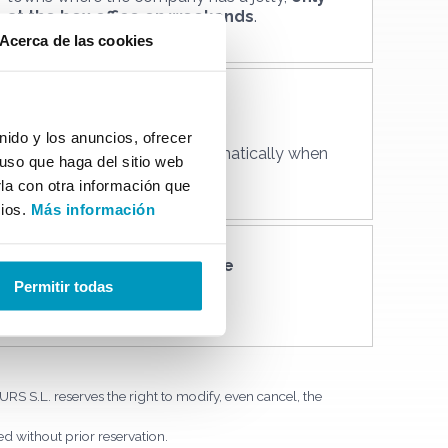
at the box office on weekends
.
Acerca de las cookies
Special price
2 adults + 2 childs
ido y los anuncios, ofrecer
The discount is applied automatically when
uso que haga del sitio web
making the purchase online.
la con otra información que
cios.
Más información
Buy
directly at the box office
with the super card.
Permitir todas
+info
RS S.L. reserves the right to modify, even cancel, the
ued without prior reservation.