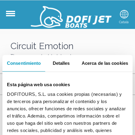
English
Català
E
Circuit Emotion
There are no scheduled departures
Consentimiento
Detalles
Acerca de las cookies
Esta página web usa cookies
DOFITOURS, S.L. usa cookies propias (necesarias) y
de terceros para personalizar el contenido y los
Services Information
anuncios, ofrecer funciones de redes sociales y analizar
el tráfico. Además, compartimos información sobre el
Trip to Tossa de Mar
uso que haga del sitio web con nuestros partners de
Cruises on the Costa Brava
redes sociales, publicidad y análisis web, quienes