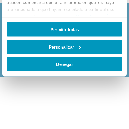
pueden combinarla con otra información que les haya
proporcionado o que hayan recopilado a partir del uso
que haya hecho de sus servicios.
Más información
Permitir todas
c/ Sant Antoni 3. 1º-1ª 17300 Blanes (Girona)
+34 628 352 250
+34 972 352 021
Personalizar
2026 © DOFITOURS S.L.
Legal Notice
·
Privacy Policy
·
Cookies Policy
·
General contracting conditions
Denegar