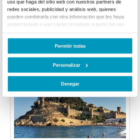
uso que haga del sitio web con nuestros partners de
InfoTossa
redes sociales, publicidad y análisis web, quienes
pueden combinarla con otra información que les haya
proporcionado o que hayan recopilado a partir del uso
que haya hecho de sus servicios.
Más información
Permitir todas
Personalizar
Denegar