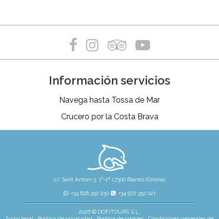
Información servicios
Navega hasta Tossa de Mar
Crucero por la Costa Brava
c/ Sant Antoni 3. 1º-1ª 17300 Blanes (Girona)
+34 628 352 250
+34 972 352 021
2026 © DOFITOURS S.L.
Aviso legal
·
Política de privacidad
·
Política de cookies
·
Condiciones generales de