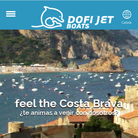
Español
Català
Englis
feel the Costa Brava
¿te animas a venir con nosotros?