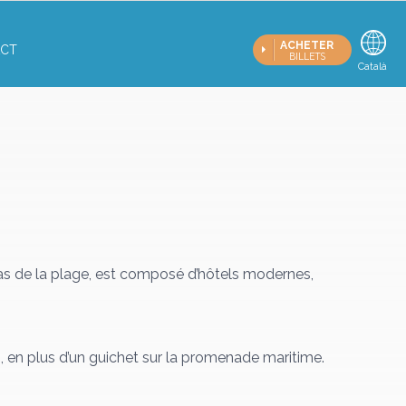
ACHETER
CT
BILLETS
Française
Català
E
pas de la plage, est composé d’hôtels modernes,
ci, en plus d’un guichet sur la promenade maritime.