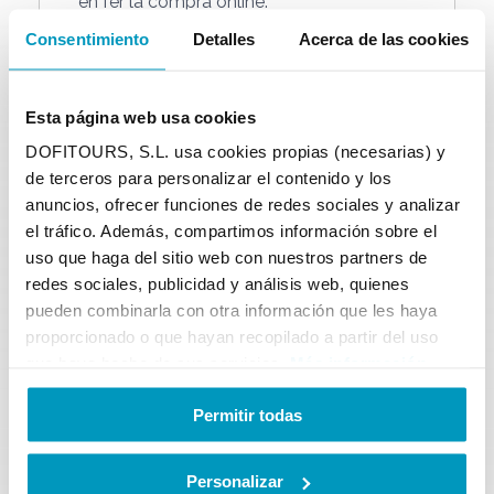
en fer la compra online.
Consentimiento
Detalles
Acerca de las cookies
RESIDENTS
Esta página web usa cookies
-25%
DOFITOURS, S.L. usa cookies propias (necesarias) y
de terceros para personalizar el contenido y los
Oferta especial descompte
25%
anuncios, ofrecer funciones de redes sociales y analizar
residents de les poblacions on l'empresa
el tráfico. Además, compartimos información sobre el
té embarcador,
només a taquilla els
uso que haga del sitio web con nuestros partners de
caps de setmana
.
redes sociales, publicidad y análisis web, quienes
pueden combinarla con otra información que les haya
proporcionado o que hayan recopilado a partir del uso
que haya hecho de sus servicios.
Más información
FAMILY PACK
Permitir todas
Preu especial
2 adults + 2 nens.
El descompte s'aplica automàticament
Personalizar