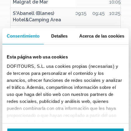
Malgrat de Mar
Malgrat de Mar
10:05
S'Abanell (Blanes)
S'Abanell (Blanes)
09:15
09:45
10:25
Hotel&Camping Area
Hotel&Camping Area
Blanes
Blanes
09:20
09:55
10:35
Consentimiento
Detalles
Acerca de las cookies
Sta. Cristina
Sta. Cristina
09:30
10:10
10:45
Fenals (Lloret de Mar)
Fenals (Lloret de Mar)
09:40
10:20
11
Esta página web usa cookies
Lloret de Mar
Lloret de Mar
09:50
10:30
11:05
11
DOFITOURS, S.L. usa cookies propias (necesarias) y
de terceros para personalizar el contenido y los
Cala Canyelles
Cala Canyelles
10:40
11:15
11
anuncios, ofrecer funciones de redes sociales y analizar
el tráfico. Además, compartimos información sobre el
Tossa de Mar
Tossa de Mar
10:35
11:25
11:50
12
uso que haga del sitio web con nuestros partners de
redes sociales, publicidad y análisis web, quienes
Direction towards
pueden combinarla con otra información que les haya
Calella
Departures
proporcionado o que hayan recopilado a partir del uso
que haya hecho de sus servicios.
Más información
Tossa de Mar
Tossa de Mar
10:45
11:40
12:05
12: