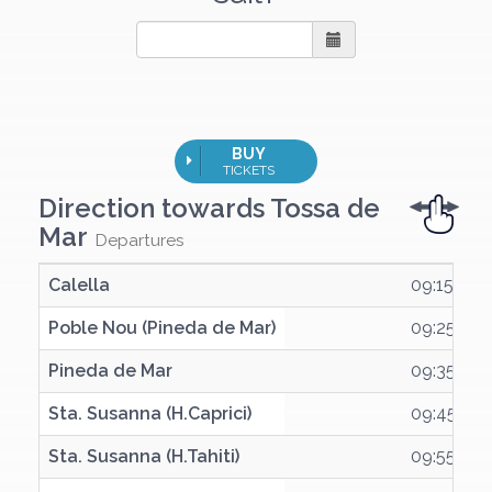
BUY
TICKETS
Direction towards
Tossa de
Mar
Departures
Calella
Calella
09:15
Poble Nou (Pineda de Mar)
Poble Nou (Pineda de Mar)
09:25
Pineda de Mar
Pineda de Mar
09:35
Sta. Susanna (H.Caprici)
Sta. Susanna (H.Caprici)
09:45
Sta. Susanna (H.Tahiti)
Sta. Susanna (H.Tahiti)
09:55