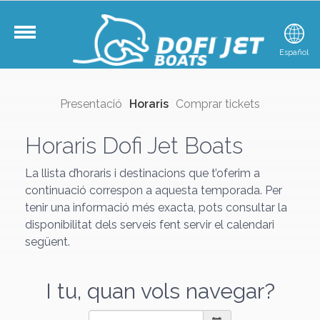
Català
Español
E
Presentació
Horaris
Comprar tickets
Horaris Dofi Jet Boats
La llista d’horaris i destinacions que t’oferim a
continuació correspon a aquesta temporada. Per
tenir una informació més exacta, pots consultar la
disponibilitat dels serveis fent servir el calendari
següent.
I tu, quan vols navegar?