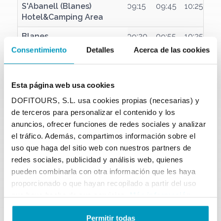
S'Abanell (Blanes)
S'Abanell (Blanes)
09:15
09:45
10:25
Hotel&Camping Area
Hotel&Camping Area
Blanes
Blanes
09:20
09:55
10:35
Consentimiento
Detalles
Acerca de las cookies
Sta. Cristina
Sta. Cristina
09:30
10:10
10:45
Fenals (Lloret de Mar)
Fenals (Lloret de Mar)
09:40
10:20
11
Esta página web usa cookies
Lloret de Mar
Lloret de Mar
09:50
10:30
11:05
11
DOFITOURS, S.L. usa cookies propias (necesarias) y
de terceros para personalizar el contenido y los
Cala Canyelles
Cala Canyelles
10:40
11:15
11
anuncios, ofrecer funciones de redes sociales y analizar
Tossa de Mar
Tossa de Mar
10:35
11:25
11:50
12
el tráfico. Además, compartimos información sobre el
uso que haga del sitio web con nuestros partners de
Direcció a
Calella
redes sociales, publicidad y análisis web, quienes
Sortides
pueden combinarla con otra información que les haya
Tossa de Mar
Tossa de Mar
10:45
11:40
12:05
12:
proporcionado o que hayan recopilado a partir del uso
que haya hecho de sus servicios.
Más información
Cala Canyelles
Cala Canyelles
12:00
12:20
12:
Permitir todas
Lloret de Mar
Lloret de Mar
11:25
12:30
12:35
13: