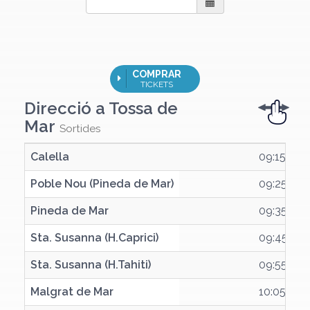
COMPRAR
TICKETS
Direcció a
Tossa de
Mar
Sortides
Calella
Calella
09:15
Poble Nou (Pineda de Mar)
Poble Nou (Pineda de Mar)
09:25
Pineda de Mar
Pineda de Mar
09:35
Sta. Susanna (H.Caprici)
Sta. Susanna (H.Caprici)
09:45
Sta. Susanna (H.Tahiti)
Sta. Susanna (H.Tahiti)
09:55
Malgrat de Mar
Malgrat de Mar
10:05